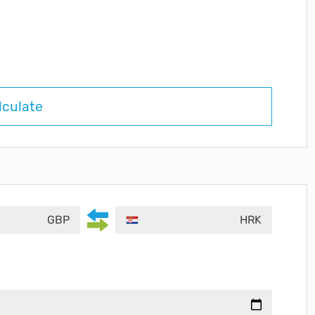
lculate
GBP
HRK