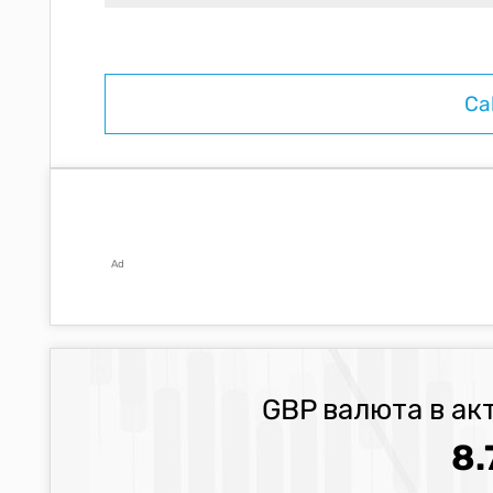
Ad
GBP валюта в ак
8.