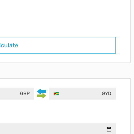
lculate
GBP
GYD