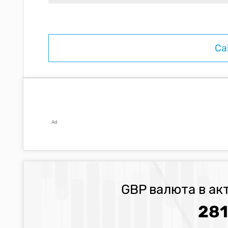
Ad
GBP валюта в ак
281