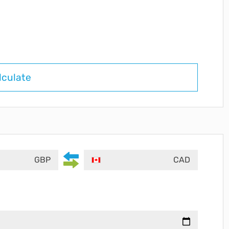
lculate
GBP
CAD