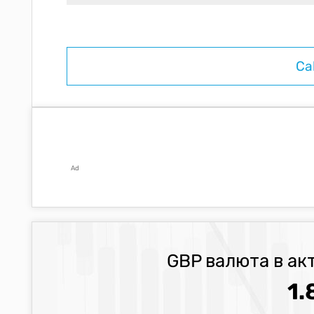
Ad
GBP валюта в ак
1.