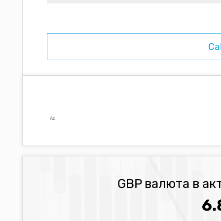
Ad
GBP валюта в ак
6.