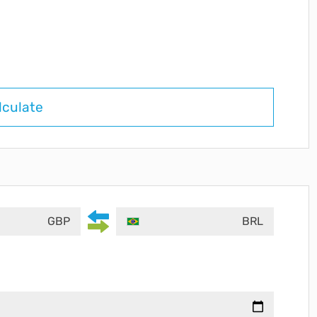
lculate
GBP
BRL