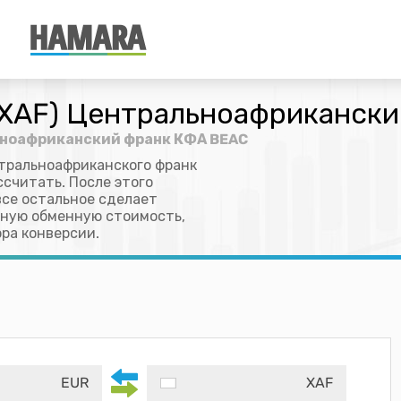
 (XAF) Центральноафриканск
льноафриканский франк КФА BEAC
тральноафриканского франк
считать. После этого
все остальное сделает
очную обменную стоимость,
ра конверсии.
EUR
XAF