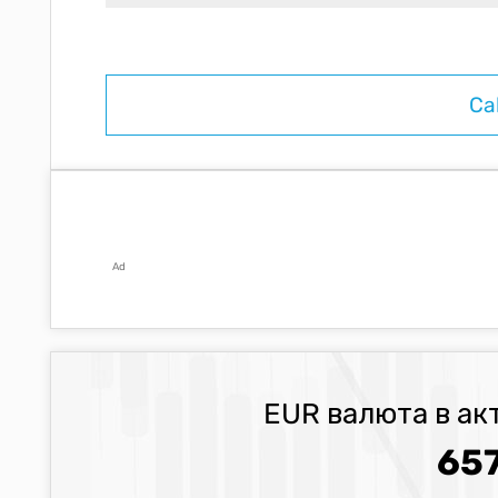
Ad
EUR валюта в ак
657