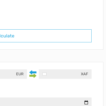
lculate
EUR
XAF