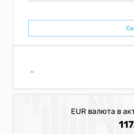
Ad
EUR валюта в ак
117