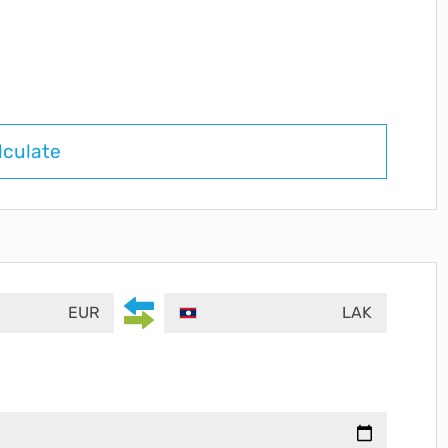
lculate
EUR
LAK