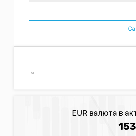
Ad
EUR валюта в ак
153