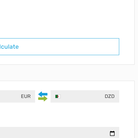
lculate
EUR
DZD