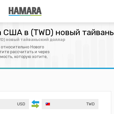
а США в (TWD) новый тайван
WD) новый тайваньский доллар
 относительно Нового
тите рассчитать и через
мость, которую хотите,
USD
TWD