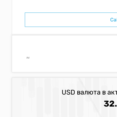
Ad
USD валюта в ак
32