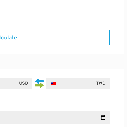
lculate
USD
TWD