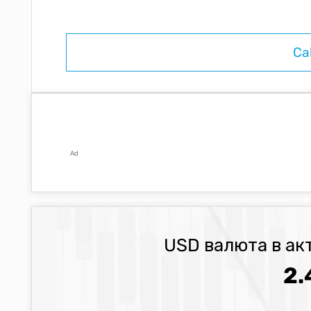
Ad
USD валюта в ак
2.