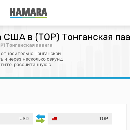
 США в (TOP) Тонганская па
P) Тонганская паанга
 относительно Тонганской
ь и через несколько секунд
отите, рассчитанную с
USD
TOP