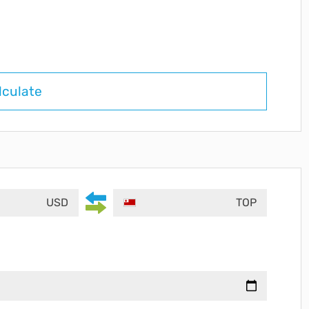
lculate
USD
TOP