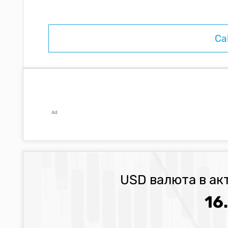
Ad
USD валюта в ак
16