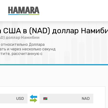
а США в (NAD) доллар Намиб
AD) доллар Намибии
 относительно Доллара
ть и через несколько секунд
отите, рассчитанную с
USD
NAD