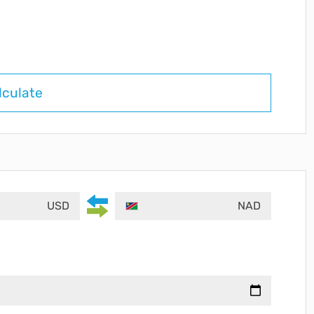
lculate
USD
NAD