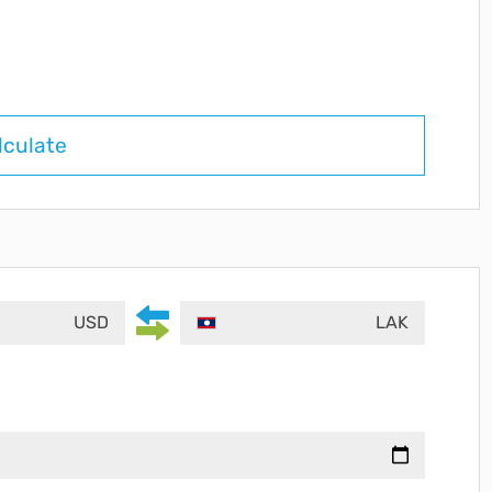
lculate
USD
LAK