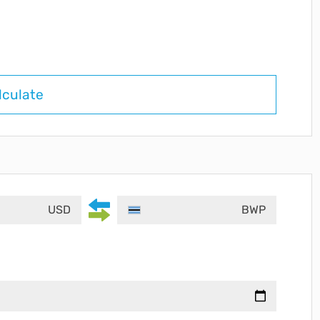
lculate
USD
BWP