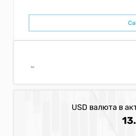
Ad
USD валюта в ак
13