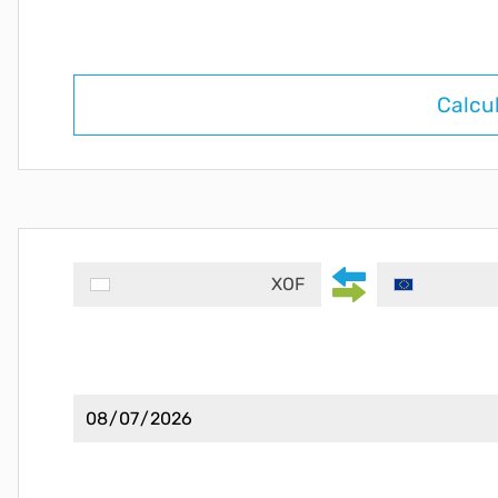
Calcu
XOF