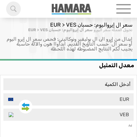
سعر ال إيرواليوم: حسبان EUR > VES
تحويل العملة
سعر اليورو
سعر ال إيرواليوم: حسبان EUR > VES
إبدال من إيرو الى ال بوليفير ونوكاليني: فحص سعر ال إيرو اليوم
او سعر ال ْ حسب التاؤيخ القديم. ابداواا هون والآلة حاسبة
يجيب لكم النتايج المضبوطة لهذه اللحظة
معدل التمثيل
EUR
VEB
Ad