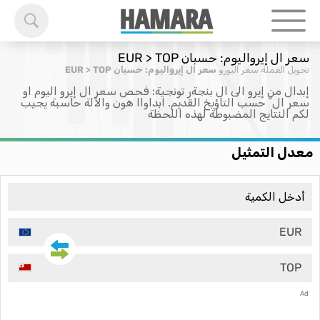
سعر ال إيرواليوم: حسبان EUR > TOP
تحويل العملة
سعر اليورو
سعر ال إيرواليوم: حسبان EUR > TOP
إبدال من إيرو الى ال بنجةر تونجية: فحص سعر ال إيرو اليوم او
سعر ال ْ حسب التاؤيخ القديم. ابداواا هون والآلة حاسبة يجيب
لكم النتايج المضبوطة لهذه اللحظة
معدل التمثيل
EUR
TOP
Ad