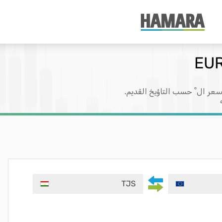
عر ال ْ حسب التاؤيخ القديم.
TJS