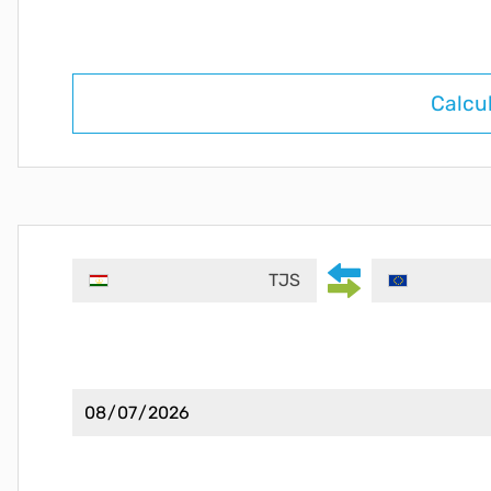
Calcu
TJS