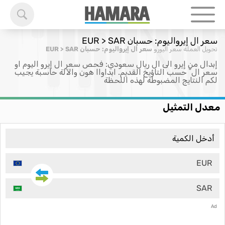
سعر ال إيرواليوم: حسبان EUR > SAR
تحويل العملة
سعر اليورو
سعر ال إيرواليوم: حسبان EUR > SAR
إبدال من إيرو الى ال ريال سعودي: فحص سعر ال إيرو اليوم او
سعر ال ْ حسب التاؤيخ القديم. ابداواا هون والآلة حاسبة يجيب
لكم النتايج المضبوطة لهذه اللحظة
معدل التمثيل
EUR
SAR
Ad