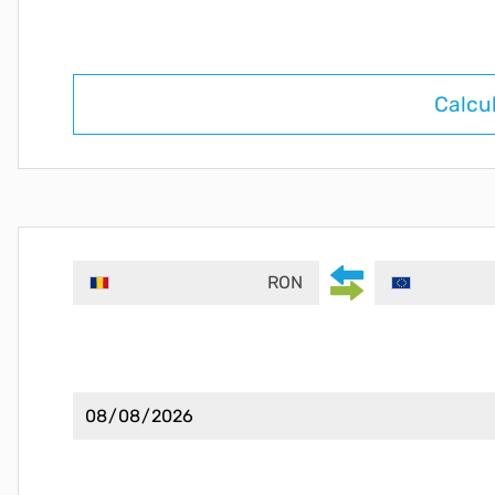
Calcu
RON