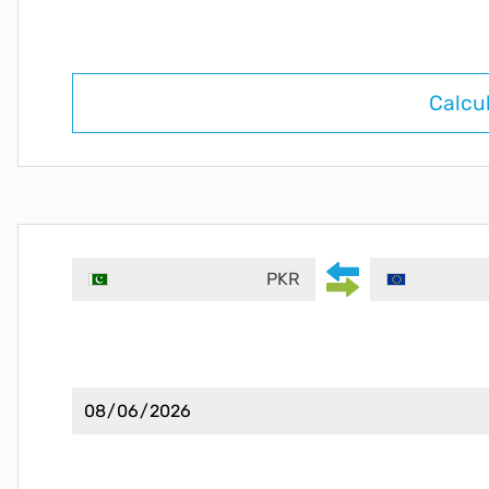
Calcu
PKR