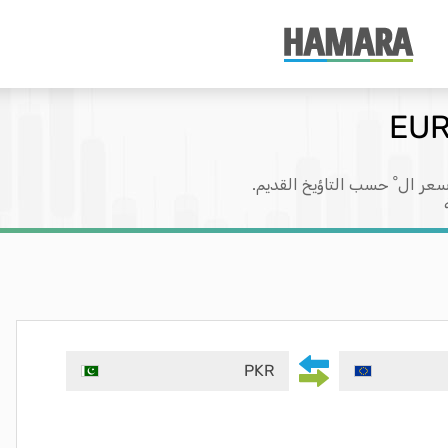
عر ال ْ حسب التاؤيخ القديم.
PKR