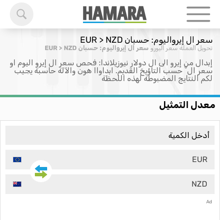
سعر ال إيرواليوم: حسبان EUR > NZD
تحويل العملة
سعر اليورو
سعر ال إيرواليوم: حسبان EUR > NZD
إبدال من إيرو الى ال دولار نيوزيلاندا: فحص سعر ال إيرو اليوم او
سعر ال ْ حسب التاؤيخ القديم. ابداواا هون والآلة حاسبة يجيب
لكم النتايج المضبوطة لهذه اللحظة
معدل التمثيل
EUR
NZD
Ad