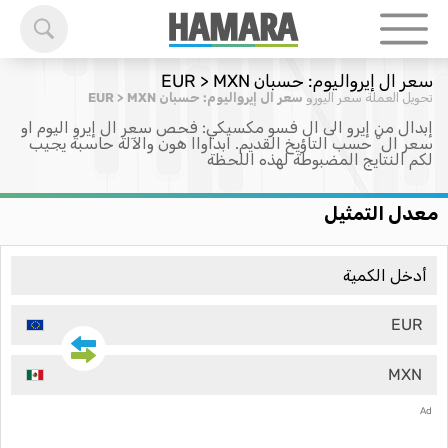
سعر ال إيرواليوم: حسبان EUR > MXN
تحويل العملة
سعر اليورو
سعر ال إيرواليوم: حسبان EUR > MXN
إبدال من إيرو الى ال فسو مكسيكي: فحص سعر ال إيرو اليوم او
سعر ال ْ حسب التاؤيخ القديم. ابداواا هون والآلة حاسبة يجيب
لكم النتايج المضبوطة لهذه اللحظة
معدل التمثيل
EUR
MXN
Ad