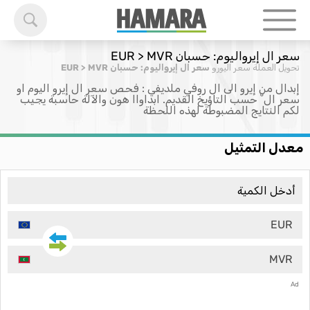
سعر ال إيرواليوم: حسبان EUR > MVR
تحويل العملة
سعر اليورو
سعر ال إيرواليوم: حسبان EUR > MVR
إبدال من إيرو الى ال روفي ملديفي : فحص سعر ال إيرو اليوم او
سعر ال ْ حسب التاؤيخ القديم. ابداواا هون والآلة حاسبة يجيب
لكم النتايج المضبوطة لهذه اللحظة
معدل التمثيل
EUR
MVR
Ad