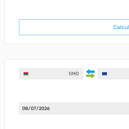
Calcu
GMD