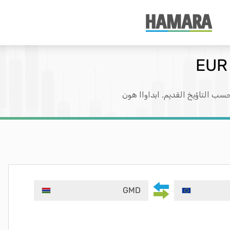
سب التاؤيخ القديم. ابداواا هون
GMD