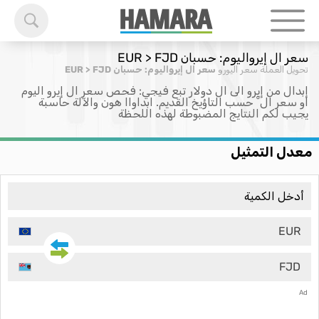
سعر ال إيرواليوم: حسبان EUR > FJD
تحويل العملة
سعر اليورو
سعر ال إيرواليوم: حسبان EUR > FJD
إبدال من إيرو الى ال دولار تبع فيجي: فحص سعر ال إيرو اليوم
او سعر ال ْ حسب التاؤيخ القديم. ابداواا هون والآلة حاسبة
يجيب لكم النتايج المضبوطة لهذه اللحظة
معدل التمثيل
EUR
FJD
Ad