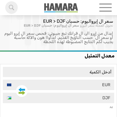
سعر ال إيرواليوم: حسبان EUR > DJF
تحويل العملة
سعر اليورو
سعر ال إيرواليوم: حسبان EUR > DJF
إبدال من إيرو الى ال فرانك تبع جيبوتي: فحص سعر ال إيرو اليوم
او سعر ال ْ حسب التاؤيخ القديم. ابداواا هون والآلة حاسبة
يجيب لكم النتايج المضبوطة لهذه اللحظة
معدل التمثيل
EUR
DJF
Ad