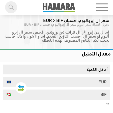
سعر ال إيرواليوم: حسبان EUR > BIF
تحويل العملة
سعر اليورو
سعر ال إيرواليوم: حسبان EUR > BIF
إبدال من إيرو الى ال فرانك تبع بوروندي: فحص سعر ال إيرو
اليوم او سعر ال ْ حسب التاؤيخ القديم. ابداواا هون والآلة حاسبة
يجيب لكم النتايج المضبوطة لهذه اللحظة
معدل التمثيل
EUR
BIF
Ad