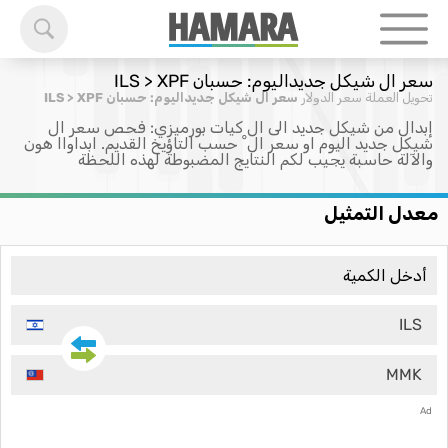
سعر ال شيكل جديداليوم: حسبان ILS > XPF
تحويل العملة
سعر الدولار
سعر ال شيكل جديداليوم: حسبان ILS > XPF
إبدال من شيكل جديد الى ال كيات بورميزي: فحص سعر ال
شيكل جديد اليوم او سعر ال ْ حسب التاؤيخ القديم. ابداواا هون
والآلة حاسبة يجيب لكم النتايج المضبوطة لهذه اللحظة
معدل التمثيل
ILS
MMK
Ad