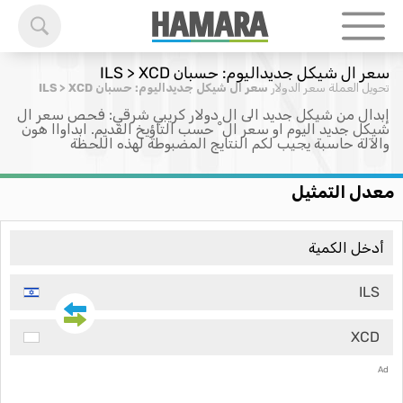
سعر ال شيكل جديداليوم: حسبان ILS > XCD
تحويل العملة
سعر الدولار
سعر ال شيكل جديداليوم: حسبان ILS > XCD
إبدال من شيكل جديد الى ال دولار كريبي شرقي: فحص سعر ال
شيكل جديد اليوم او سعر ال ْ حسب التاؤيخ القديم. ابداواا هون
والآلة حاسبة يجيب لكم النتايج المضبوطة لهذه اللحظة
معدل التمثيل
ILS
XCD
Ad