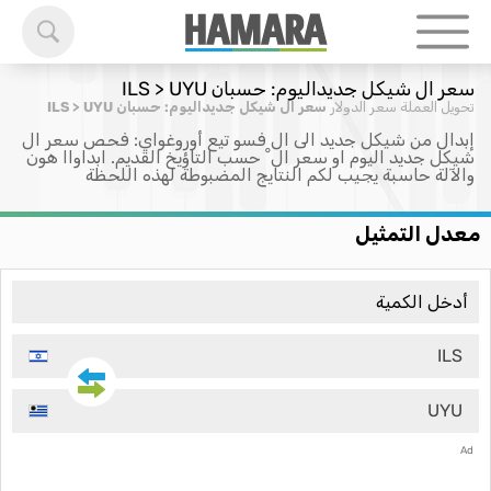
سعر ال شيكل جديداليوم: حسبان ILS > UYU
تحويل العملة
سعر الدولار
سعر ال شيكل جديداليوم: حسبان ILS > UYU
إبدال من شيكل جديد الى ال فسو تيع أوروغواي: فحص سعر ال
شيكل جديد اليوم او سعر ال ْ حسب التاؤيخ القديم. ابداواا هون
والآلة حاسبة يجيب لكم النتايج المضبوطة لهذه اللحظة
معدل التمثيل
ILS
UYU
Ad