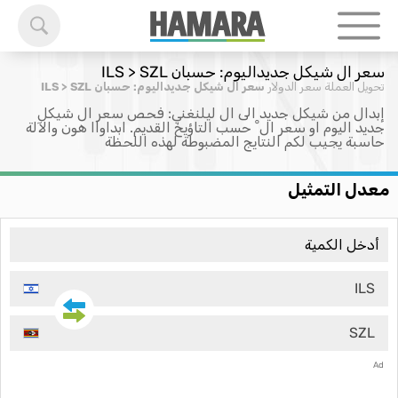
سعر ال شيكل جديداليوم: حسبان ILS > SZL
تحويل العملة
سعر الدولار
سعر ال شيكل جديداليوم: حسبان ILS > SZL
إبدال من شيكل جديد الى ال ليلنغني: فحص سعر ال شيكل
جديد اليوم او سعر ال ْ حسب التاؤيخ القديم. ابداواا هون والآلة
حاسبة يجيب لكم النتايج المضبوطة لهذه اللحظة
معدل التمثيل
ILS
SZL
Ad