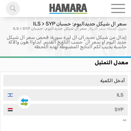
سعر ال شيكل جديداليوم: حسبان ILS > SYP
تحويل العملة
سعر الدولار
سعر ال شيكل جديداليوم: حسبان ILS > SYP
إبدال من شيكل جديد الى ال ليرة سورية: فحص سعر ال شيكل
جديد اليوم او سعر ال ْ حسب التاؤيخ القديم. ابداواا هون والآلة
حاسبة يجيب لكم النتايج المضبوطة لهذه اللحظة
معدل التمثيل
ILS
SYP
Ad