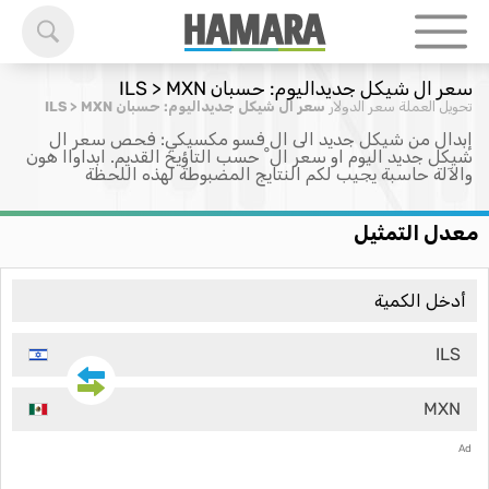
سعر ال شيكل جديداليوم: حسبان ILS > MXN
تحويل العملة
سعر الدولار
سعر ال شيكل جديداليوم: حسبان ILS > MXN
إبدال من شيكل جديد الى ال فسو مكسيكي: فحص سعر ال
شيكل جديد اليوم او سعر ال ْ حسب التاؤيخ القديم. ابداواا هون
والآلة حاسبة يجيب لكم النتايج المضبوطة لهذه اللحظة
معدل التمثيل
ILS
MXN
Ad