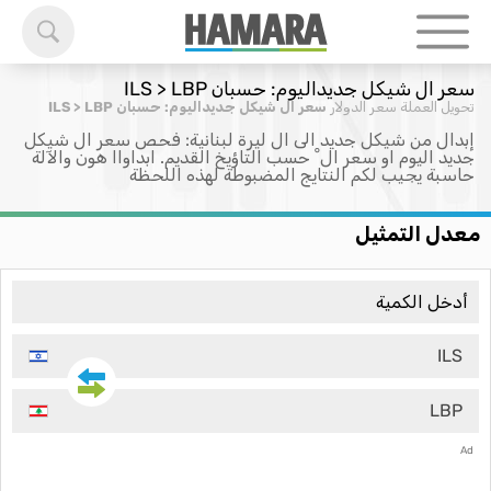
سعر ال شيكل جديداليوم: حسبان ILS > LBP
تحويل العملة
سعر الدولار
سعر ال شيكل جديداليوم: حسبان ILS > LBP
إبدال من شيكل جديد الى ال ليرة لبنانية: فحص سعر ال شيكل
جديد اليوم او سعر ال ْ حسب التاؤيخ القديم. ابداواا هون والآلة
حاسبة يجيب لكم النتايج المضبوطة لهذه اللحظة
معدل التمثيل
ILS
LBP
Ad