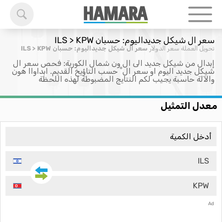
سعر ال شيكل جديداليوم: حسبان ILS > KPW
تحويل العملة
سعر الدولار
سعر ال شيكل جديداليوم: حسبان ILS > KPW
إبدال من شيكل جديد الى ال ون شمال الكورية: فحص سعر ال
شيكل جديد اليوم او سعر ال ْ حسب التاؤيخ القديم. ابداواا هون
والآلة حاسبة يجيب لكم النتايج المضبوطة لهذه اللحظة
معدل التمثيل
ILS
KPW
Ad