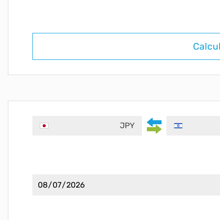
Calcu
JPY