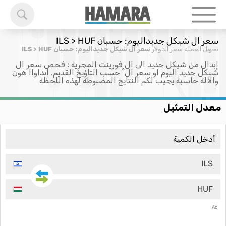
سعر ال شيكل جديداليوم: حسبان ILS > HUF
تحويل العملة
سعر الدولار
سعر ال شيكل جديداليوم: حسبان ILS > HUF
إبدال من شيكل جديد الى ال فورينت المجرية : فحص سعر ال
شيكل جديد اليوم او سعر ال ْ حسب التاؤيخ القديم. ابداواا هون
والآلة حاسبة يجيب لكم النتايج المضبوطة لهذه اللحظة
معدل التمثيل
ILS
HUF
Ad