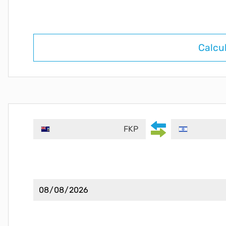
Calcu
FKP