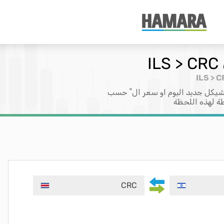
يكل جديد اليوم او سعر ال ْ حسب
طة لهذه اللحظة
CRC