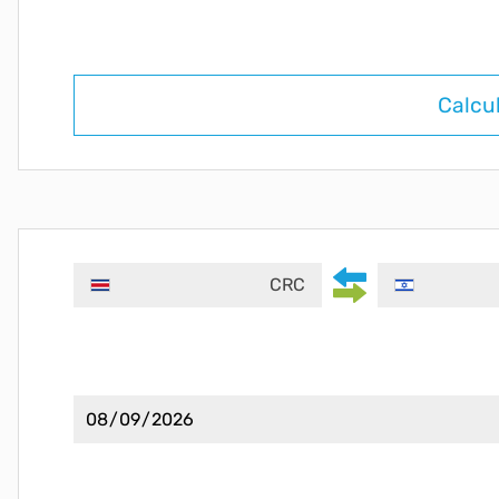
Calcu
CRC