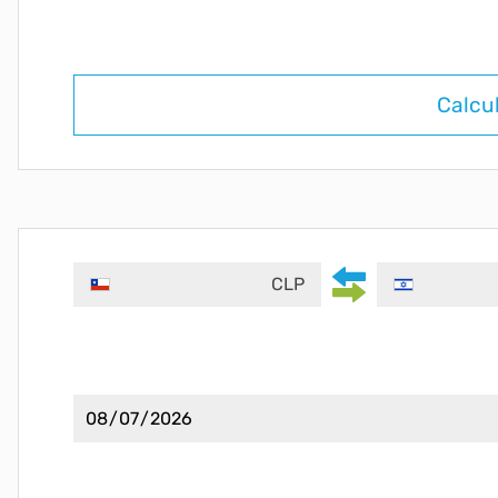
Calcu
CLP