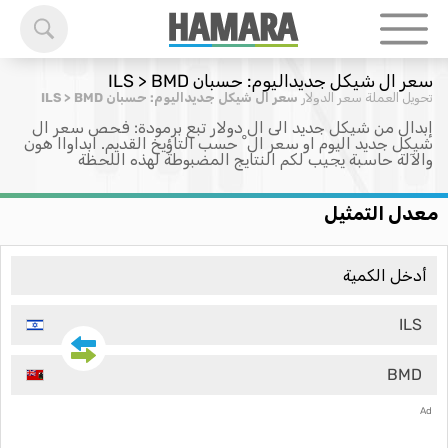
سعر ال شيكل جديداليوم: حسبان ILS > BMD
تحويل العملة
سعر الدولار
سعر ال شيكل جديداليوم: حسبان ILS > BMD
إبدال من شيكل جديد الى ال دولار تبع برمودة: فحص سعر ال
شيكل جديد اليوم او سعر ال ْ حسب التاؤيخ القديم. ابداواا هون
والآلة حاسبة يجيب لكم النتايج المضبوطة لهذه اللحظة
معدل التمثيل
ILS
BMD
Ad