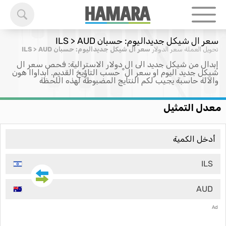
سعر ال شيكل جديداليوم: حسبان ILS > AUD
تحويل العملة
سعر الدولار
سعر ال شيكل جديداليوم: حسبان ILS > AUD
إبدال من شيكل جديد الى ال دولار الاسترالية: فحص سعر ال
شيكل جديد اليوم او سعر ال ْ حسب التاؤيخ القديم. ابداواا هون
والآلة حاسبة يجيب لكم النتايج المضبوطة لهذه اللحظة
معدل التمثيل
ILS
AUD
Ad