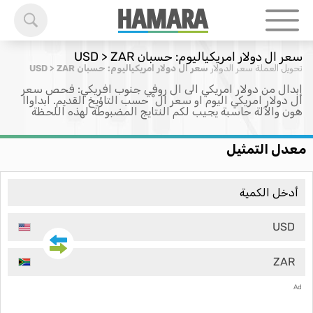
سعر ال دولار امريكياليوم: حسبان USD > ZAR
تحويل العملة
سعر الدولار
سعر ال دولار امريكياليوم: حسبان USD > ZAR
إبدال من دولار امريكي الى ال روفي جنوب افريكي: فحص سعر
ال دولار امريكي اليوم او سعر ال ْ حسب التاؤيخ القديم. ابداواا
هون والآلة حاسبة يجيب لكم النتايج المضبوطة لهذه اللحظة
معدل التمثيل
USD
ZAR
Ad