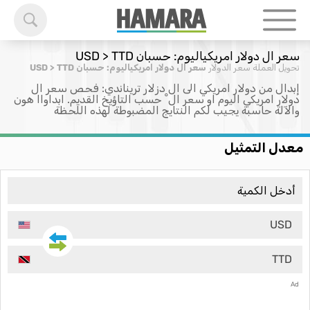
سعر ال دولار امريكياليوم: حسبان USD > TTD
تحويل العملة
سعر الدولار
سعر ال دولار امريكياليوم: حسبان USD > TTD
إبدال من دولار امريكي الى ال دزلار تريناندي: فحص سعر ال
دولار امريكي اليوم او سعر ال ْ حسب التاؤيخ القديم. ابداواا هون
والآلة حاسبة يجيب لكم النتايج المضبوطة لهذه اللحظة
معدل التمثيل
USD
TTD
Ad