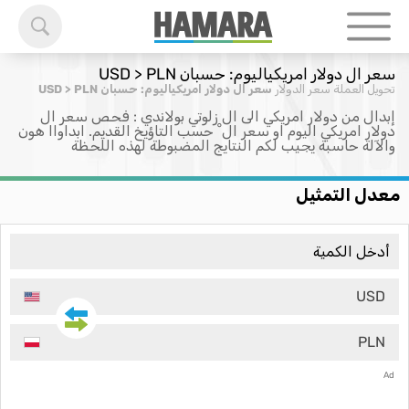
سعر ال دولار امريكياليوم: حسبان USD > PLN
تحويل العملة
سعر الدولار
سعر ال دولار امريكياليوم: حسبان USD > PLN
إبدال من دولار امريكي الى ال زلوتي بولاندي : فحص سعر ال
دولار امريكي اليوم او سعر ال ْ حسب التاؤيخ القديم. ابداواا هون
والآلة حاسبة يجيب لكم النتايج المضبوطة لهذه اللحظة
معدل التمثيل
USD
PLN
Ad