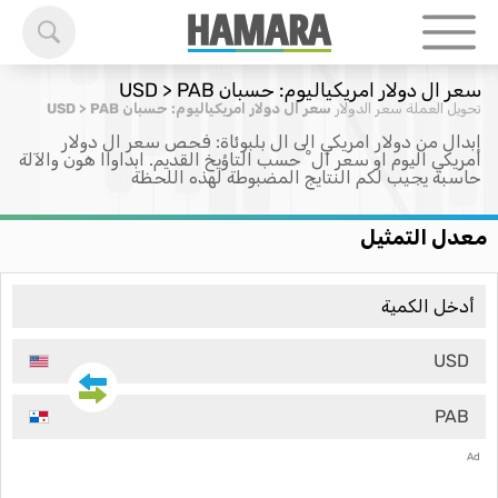
سعر ال دولار امريكياليوم: حسبان USD > PAB
تحويل العملة
سعر الدولار
سعر ال دولار امريكياليوم: حسبان USD > PAB
إبدال من دولار امريكي الى ال بلبوئاة: فحص سعر ال دولار
امريكي اليوم او سعر ال ْ حسب التاؤيخ القديم. ابداواا هون والآلة
حاسبة يجيب لكم النتايج المضبوطة لهذه اللحظة
معدل التمثيل
USD
PAB
Ad