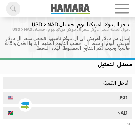
سعر ال دولار امريكياليوم: حسبان USD > NAD
تحويل العملة
سعر الدولار
سعر ال دولار امريكياليوم: حسبان USD > NAD
إبدال من دولار امريكي الى ال دولار ناميبيا: فحص سعر ال دولار
امريكي اليوم او سعر ال ْ حسب التاؤيخ القديم. ابداواا هون والآلة
حاسبة يجيب لكم النتايج المضبوطة لهذه اللحظة
معدل التمثيل
USD
NAD
Ad