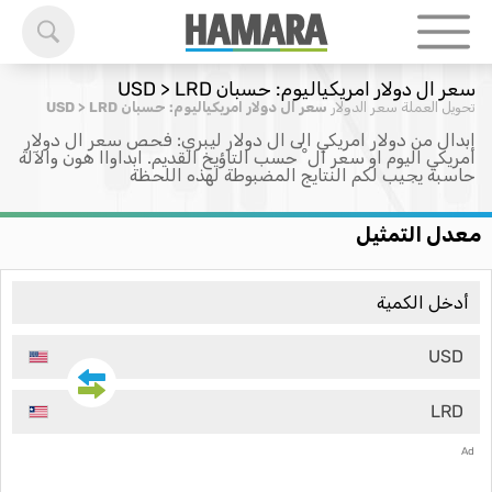
سعر ال دولار امريكياليوم: حسبان USD > LRD
تحويل العملة
سعر الدولار
سعر ال دولار امريكياليوم: حسبان USD > LRD
إبدال من دولار امريكي الى ال دولار ليبري: فحص سعر ال دولار
امريكي اليوم او سعر ال ْ حسب التاؤيخ القديم. ابداواا هون والآلة
حاسبة يجيب لكم النتايج المضبوطة لهذه اللحظة
معدل التمثيل
USD
LRD
Ad