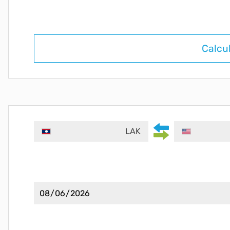
Calcu
LAK