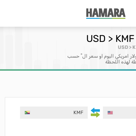
ار امريكي اليوم او سعر ال ْ حسب
طة لهذه اللحظة
KMF