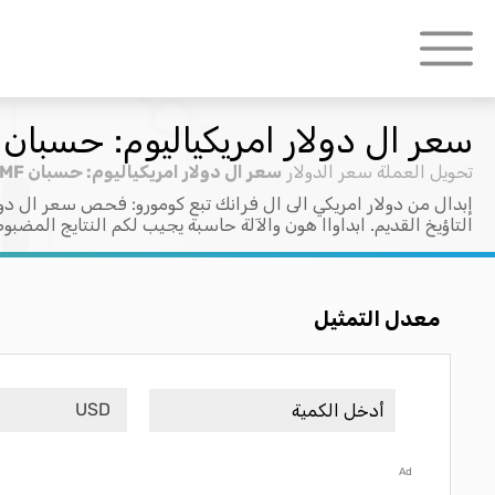
سعر ال دولار امريكياليوم: حسبان USD > KMF
تحويل العملة
سعر الدولار
سعر ال دولار امريكياليوم: حسبان USD > KMF
إبدال من دولار امريكي الى ال فرانك تبع كومورو: فحص سعر ال دول
التاؤيخ القديم. ابداواا هون والآلة حاسبة يجيب لكم النتايج المضبو
معدل التمثيل
USD
Ad